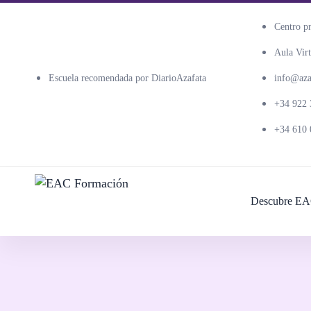
Centro p
Aula Virt
Escuela recomendada por DiarioAzafata
info@azaf
+34 922 
+34 610 
Descubre EA