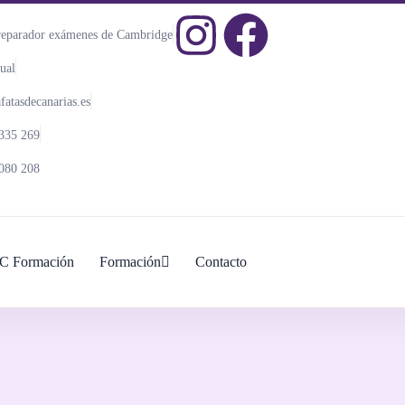
reparador exámenes de Cambridge
ual
atasdecanarias.es
335 269
080 208
C Formación
Formación
Contacto